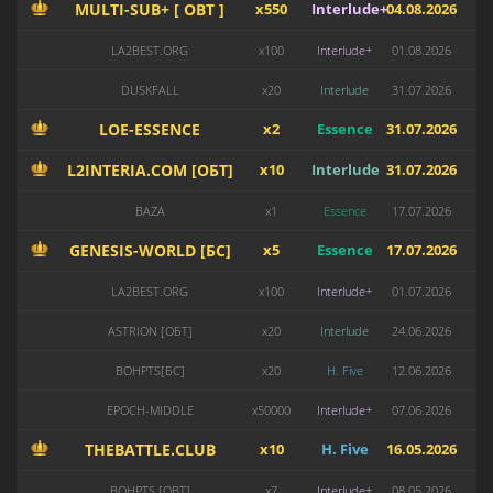
MULTI-SUB+ [ OBT ]
x550
Interlude+
04.08.2026
LA2BEST.ORG
x100
Interlude+
01.08.2026
DUSKFALL
x20
Interlude
31.07.2026
LOE-ESSENCE
x2
Essence
31.07.2026
L2INTERIA.COM [ОБТ]
x10
Interlude
31.07.2026
BAZA
x1
Essence
17.07.2026
GENESIS-WORLD [БС]
x5
Essence
17.07.2026
LA2BEST.ORG
x100
Interlude+
01.07.2026
ASTRION [ОБТ]
x20
Interlude
24.06.2026
BOHPTS[БС]
x20
H. Five
12.06.2026
EPOCH-MIDDLE
x50000
Interlude+
07.06.2026
THEBATTLE.CLUB
x10
H. Five
16.05.2026
BOHPTS [OBT]
x7
Interlude+
08.05.2026