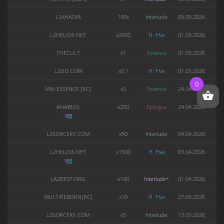
L2KHADIA
100x
Interlude
05.05.2026
L2HELIOS.NET
x2000
H. Five
01.05.2026
THECULT
x1
Essence
01.05.2026
L2DD.COM
x0.1
H. Five
01.05.2026
0
MW-ESSENCE [БС]
x5
Essence
24.04.2026
ANABIUS
x250
Epilogue
24.04.2026
L2SORCERY.COM
x50
Interlude
04.04.2026
L2HELIOS.NET
x1500
H. Five
03.04.2026
LA2BEST.ORG
x100
Interlude+
01.04.2026
MULTIREBORN[БС]
x10
H. Five
27.03.2026
L2SORCERY.COM
x5
Interlude
13.03.2026