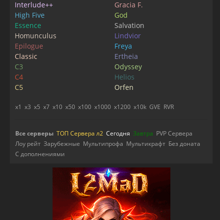
Interlude++
Gracia F.
High Five
God
Essence
Salvation
Homunculus
Lindvior
Epilogue
Freya
Classic
Ertheia
C3
Odyssey
C4
Helios
C5
Orfen
x1
x3
x5
x7
x10
x50
x100
x1000
x1200
x10k
GVE
RVR
Все серверы
ТОП Сервера л2
Сегодня
Завтра
PVP Сервера
Лоу рейт
Зарубежные
Мультипрофа
Мультикрафт
Без доната
С дополнениями