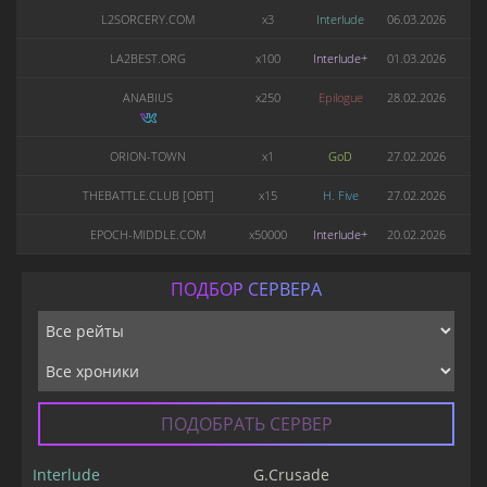
L2SORCERY.COM
x3
Interlude
06.03.2026
LA2BEST.ORG
x100
Interlude+
01.03.2026
ANABIUS
x250
Epilogue
28.02.2026
ORION-TOWN
x1
GoD
27.02.2026
THEBATTLE.CLUB [OBT]
x15
H. Five
27.02.2026
EPOCH-MIDDLE.COM
x50000
Interlude+
20.02.2026
ПОДБОР СЕРВЕРА
ПОДОБРАТЬ СЕРВЕР
Interlude
G.Crusade