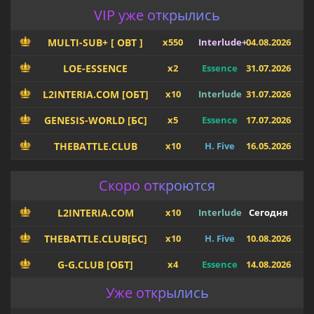
VIP уже открылись
MULTI-SUB+ [ OBT ]
x550
Interlude+
04.08.2026
LOE-ESSENCE
x2
Essence
31.07.2026
L2INTERIA.COM [ОБТ]
x10
Interlude
31.07.2026
GENESIS-WORLD [БС]
x5
Essence
17.07.2026
THEBATTLE.CLUB
x10
H. Five
16.05.2026
Скоро откроются
L2INTERIA.COM
x10
Interlude
Сегодня
THEBATTLE.CLUB[БС]
x10
H. Five
10.08.2026
G-G.CLUB [ОБТ]
x4
Essence
14.08.2026
Уже открылись