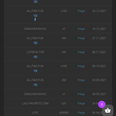
ALLTAR.FUN
x100
Freya
24.12.2021
DRAGONFAN.RU
x1
Freya
18.12.2021
ALLTAR.FUN
x50
Freya
27.11.2021
L2FREYA.TOP
x50
Freya
06.11.2021
ALLTAR.FUN
x100
Freya
09.10.2021
ALLTAR.FUN
x50
Freya
03.09.2021
DRAGONFAN.RU
x1
Freya
29.05.2021
LA2-FAVORITE.COM
x25
Freya
24.04.2021
0
L2PC
x50000
Freya
06.04.2021