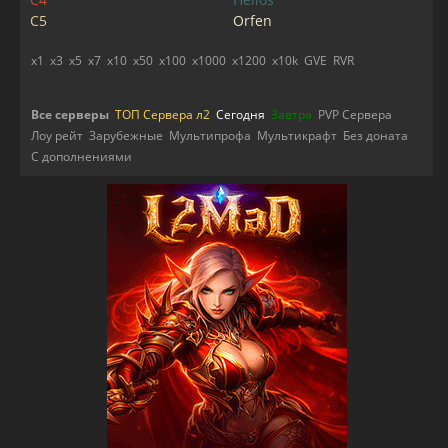
C5
Orfen
x1
x3
x5
x7
x10
x50
x100
x1000
x1200
x10k
GVE
RVR
Все серверы
ТОП Сервера л2
Сегодня
Завтра
PVP Сервера
Лоу рейт
Зарубежные
Мультипрофа
Мультикрафт
Без доната
С дополнениями