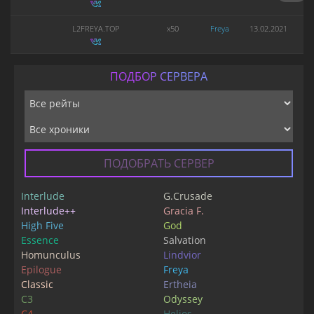
L2FREYA.TOP
x50
Freya
13.02.2021
ПОДБОР СЕРВЕРА
ПОДОБРАТЬ СЕРВЕР
Interlude
G.Crusade
Interlude++
Gracia F.
High Five
God
Essence
Salvation
Homunculus
Lindvior
Epilogue
Freya
Classic
Ertheia
C3
Odyssey
C4
Helios