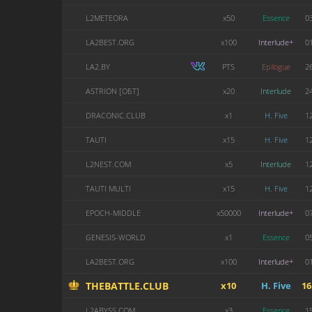
L2METEORA
x50
Essence
0
LA2BEST.ORG
x100
Interlude+
0
LA2.BY
PTS
Epilogue
2
ASTRION [ОБТ]
x20
Interlude
2
DRACONIC.CLUB
x1
H. Five
1
TAUTI
x15
H. Five
1
L2NEST.COM
x5
Interlude
1
TAUTI MULTI
x15
H. Five
1
EPOCH-MIDDLE
x50000
Interlude+
0
GENESIS-WORLD
x1
Essence
0
LA2BEST.ORG
x100
Interlude+
0
THEBATTLE.CLUB
x10
H. Five
16
L2ABYSS.COM
x3
Essence
1