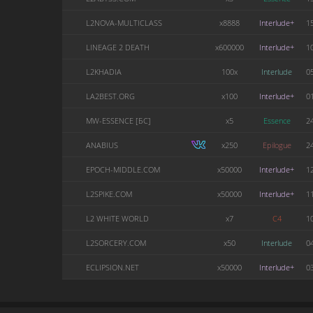
L2NOVA-MULTICLASS
x8888
Interlude+
1
LINEAGE 2 DEATH
x600000
Interlude+
1
L2KHADIA
100x
Interlude
0
LA2BEST.ORG
x100
Interlude+
0
MW-ESSENCE [БС]
x5
Essence
2
ANABIUS
x250
Epilogue
2
EPOCH-MIDDLE.COM
x50000
Interlude+
1
L2SPIKE.COM
x50000
Interlude+
1
L2 WHITE WORLD
x7
C4
1
L2SORCERY.COM
x50
Interlude
0
ECLIPSION.NET
x50000
Interlude+
0