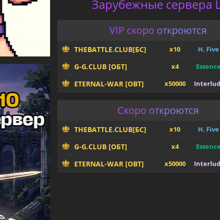
Зарубежные сервера L
VIP скоро откроются
THEBATTLE.CLUB[БС]
x10
H. Five
G-G.CLUB [ОБТ]
x4
Essenc
ETERNAL-WAR [OBT]
x50000
Interlu
Скоро откроются
THEBATTLE.CLUB[БС]
x10
H. Five
G-G.CLUB [ОБТ]
x4
Essenc
ETERNAL-WAR [OBT]
x50000
Interlu