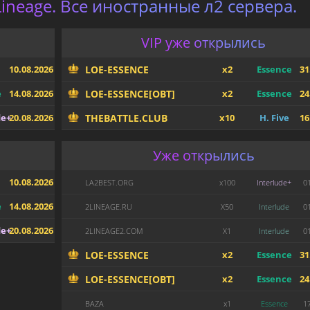
ineage. Все иностранные л2 сервера.
VIP уже открылись
10.08.2026
LOE-ESSENCE
x2
Essence
31
e
14.08.2026
LOE-ESSENCE[OBT]
x2
Essence
24
de+
20.08.2026
THEBATTLE.CLUB
x10
H. Five
16
Уже открылись
10.08.2026
LA2BEST.ORG
x100
Interlude+
0
e
14.08.2026
2LINEAGE.RU
X50
Interlude
0
de+
20.08.2026
2LINEAGE2.COM
X1
Interlude
0
LOE-ESSENCE
x2
Essence
31
LOE-ESSENCE[OBT]
x2
Essence
24
BAZA
x1
Essence
1