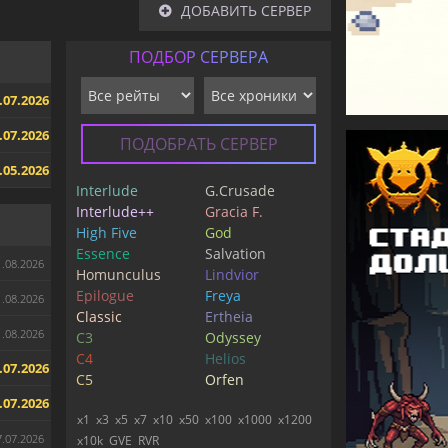
ДОБАВИТЬ СЕРВЕР
ПОДБОР СЕРВЕРА
.07.2026
.07.2026
ПОДОБРАТЬ СЕРВЕР
.05.2026
Interlude
G.Crusade
Interlude++
Gracia F.
High Five
God
Essence
Salvation
1.08.2026
Homunculus
Lindvior
Epilogue
Freya
1.08.2026
Classic
Ertheia
1.08.2026
C3
Odyssey
C4
Helios
.07.2026
C5
Orfen
.07.2026
x1
x3
x5
x7
x10
x50
x100
x1000
x1200
7.07.2026
x10k
GVE
RVR