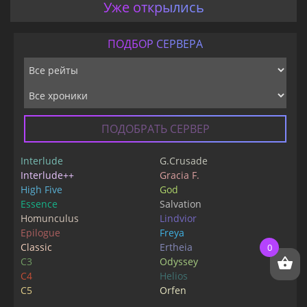
Уже открылись
ПОДБОР СЕРВЕРА
ПОДОБРАТЬ СЕРВЕР
Interlude
G.Crusade
Interlude++
Gracia F.
High Five
God
Essence
Salvation
Homunculus
Lindvior
Epilogue
Freya
Classic
Ertheia
0
C3
Odyssey
C4
Helios
C5
Orfen