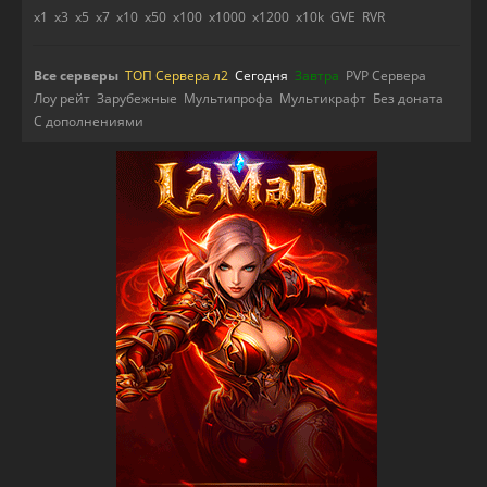
x1
x3
x5
x7
x10
x50
x100
x1000
x1200
x10k
GVE
RVR
Все серверы
ТОП Сервера л2
Сегодня
Завтра
PVP Сервера
Лоу рейт
Зарубежные
Мультипрофа
Мультикрафт
Без доната
С дополнениями