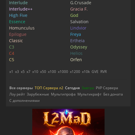
Interlude
G.Crusade
Interlude++
Gracia F.
High Five
God
Essence
Salvation
Homunculus
Lindvior
Epilogue
Freya
Classic
Ertheia
C3
Odyssey
C4
Helios
C5
Orfen
x1
x3
x5
x7
x10
x50
x100
x1000
x1200
x10k
GVE
RVR
Все серверы
ТОП Сервера л2
Сегодня
Завтра
PVP Сервера
Лоу рейт
Зарубежные
Мультипрофа
Мультикрафт
Без доната
С дополнениями