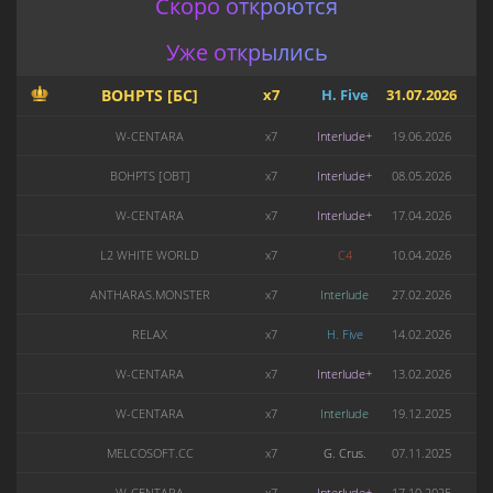
Скоро откроются
Уже открылись
BOHPTS [БС]
x7
H. Five
31.07.2026
W-CENTARA
x7
Interlude+
19.06.2026
BOHPTS [OBT]
x7
Interlude+
08.05.2026
W-CENTARA
x7
Interlude+
17.04.2026
L2 WHITE WORLD
x7
C4
10.04.2026
ANTHARAS.MONSTER
x7
Interlude
27.02.2026
RELAX
x7
H. Five
14.02.2026
W-CENTARA
x7
Interlude+
13.02.2026
W-CENTARA
x7
Interlude
19.12.2025
MELCOSOFT.CC
x7
G. Crus.
07.11.2025
W-CENTARA
x7
Interlude+
17.10.2025