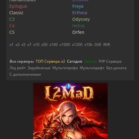
Epilogue
Freya
Classic
Ertheia
C3
Odyssey
C4
Helios
C5
Orfen
x1
x3
x5
x7
x10
x50
x100
x1000
x1200
x10k
GVE
RVR
Все серверы
ТОП Сервера л2
Сегодня
Завтра
PVP Сервера
Лоу рейт
Зарубежные
Мультипрофа
Мультикрафт
Без доната
С дополнениями