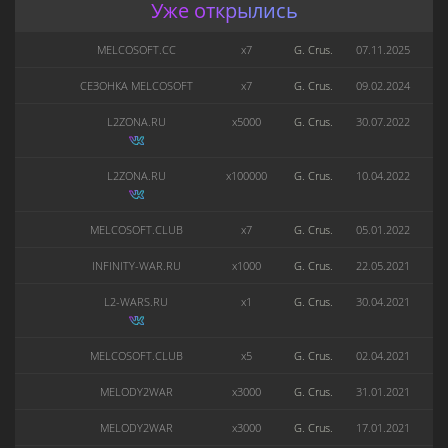
Уже открылись
MELCOSOFT.CC
x7
G. Crus.
07.11.2025
СЕЗОНКА MELCOSOFT
x7
G. Crus.
09.02.2024
L2ZONA.RU
x5000
G. Crus.
30.07.2022
L2ZONA.RU
x100000
G. Crus.
10.04.2022
MELCOSOFT.CLUB
x7
G. Crus.
05.01.2022
INFINITY-WAR.RU
x1000
G. Crus.
22.05.2021
L2-WARS.RU
x1
G. Crus.
30.04.2021
MELCOSOFT.CLUB
x5
G. Crus.
02.04.2021
MELODY2WAR
x3000
G. Crus.
31.01.2021
MELODY2WAR
x3000
G. Crus.
17.01.2021