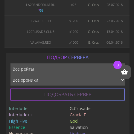
LA2PANDORUM.RU
x25
G. Crus.
28.07.2018
L2WAR.CLUB
x1200
G. Crus.
22.06.2018
L2CRUSADE.CLUB
x1200
G. Crus.
13.04.2018
VALAKAS.RED
x1000
G. Crus.
06.04.2018
ПОДБОР СЕРВЕРА
0
ПОДОБРАТЬ СЕРВЕР
Interlude
G.Crusade
Interlude++
Gracia F.
High Five
God
Essence
Salvation
Homunculus
Lindvior