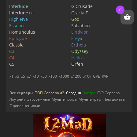
Interlude
G.Crusade
0
Interlude++
Gracia F.
High Five
God
Essence
Salvation
Homunculus
Lindvior
Epilogue
Freya
Classic
Ertheia
C3
Odyssey
C4
Helios
C5
Orfen
x1
x3
x5
x7
x10
x50
x100
x1000
x1200
x10k
GVE
RVR
Все серверы
ТОП Сервера л2
Сегодня
Завтра
PVP Сервера
Лоу рейт
Зарубежные
Мультипрофа
Мультикрафт
Без доната
С дополнениями