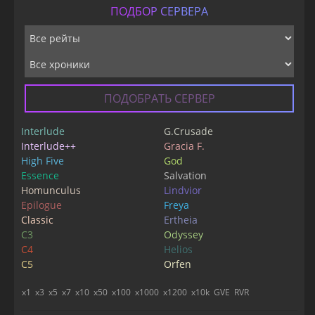
ПОДБОР СЕРВЕРА
ПОДОБРАТЬ СЕРВЕР
Interlude
G.Crusade
Interlude++
Gracia F.
High Five
God
Essence
Salvation
Homunculus
Lindvior
Epilogue
Freya
Classic
Ertheia
C3
Odyssey
C4
Helios
C5
Orfen
x1
x3
x5
x7
x10
x50
x100
x1000
x1200
x10k
GVE
RVR