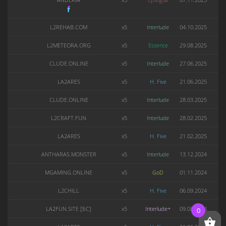
L2REHAB.COM
x5
Interlude
04.10.2025
L2METEORA.ORG
x5
Essence
29.08.2025
CLUDE.ONLINE
x5
Interlude
27.06.2025
LA2ARES
x5
H. Five
21.06.2025
CLUDE.ONLINE
x5
Interlude
28.03.2025
L2CRAFT.FUN
x5
Interlude
28.02.2025
LA2ARES
x5
H. Five
21.02.2025
ANTHARAS.MONSTER
x5
Interlude
13.12.2024
MGAMING.ONLINE
x5
GoD
01.11.2024
L2CHILL
x5
H. Five
06.09.2024
LA2FUN.SITE [БС]
x5
Interlude+
09.08.2024
0