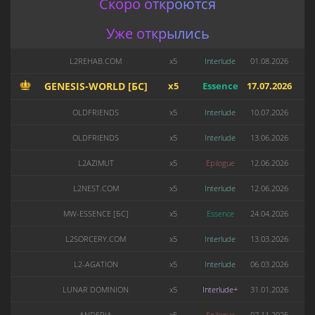
Скоро откроются
Уже открылись
L2REHAB.COM
x5
Interlude
01.08.2026
GENESIS-WORLD [БС]
x5
Essence
17.07.2026
OLDFRIENDS
x5
Interlude
10.07.2026
OLDFRIENDS
x5
Interlude
13.06.2026
L2AZIMUT
x5
Epilogue
12.06.2026
L2NEST.COM
x5
Interlude
12.06.2026
MW-ESSENCE [БС]
x5
Essence
24.04.2026
L2SORCERY.COM
x5
Interlude
13.03.2026
L2-AGATION
x5
Interlude
06.03.2026
LUNAR DOMINION
x5
Interlude+
31.01.2026
ANDERIA
x5
Epilogue
07.11.2025