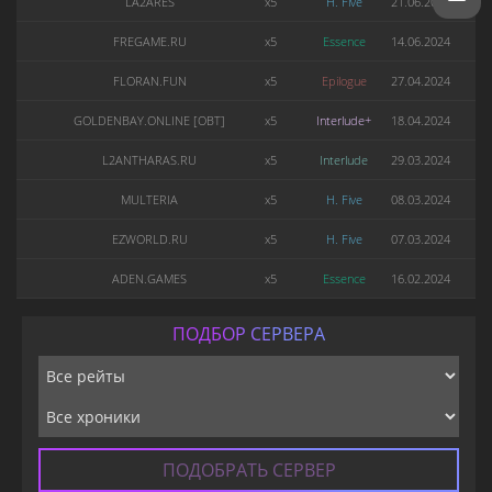
LA2ARES
x5
H. Five
21.06.2024
FREGAME.RU
x5
Essence
14.06.2024
FLORAN.FUN
x5
Epilogue
27.04.2024
GOLDENBAY.ONLINE [OBT]
x5
Interlude+
18.04.2024
L2ANTHARAS.RU
x5
Interlude
29.03.2024
MULTERIA
x5
H. Five
08.03.2024
EZWORLD.RU
x5
H. Five
07.03.2024
ADEN.GAMES
x5
Essence
16.02.2024
ПОДБОР СЕРВЕРА
ПОДОБРАТЬ СЕРВЕР