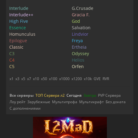
Interlude
G.Crusade
Interlude++
Gracia F.
High Five
God
Essence
Salvation
Homunculus
Lindvior
Epilogue
Freya
Classic
Ertheia
C3
Odyssey
C4
Helios
C5
Orfen
x1
x3
x5
x7
x10
x50
x100
x1000
x1200
x10k
GVE
RVR
Все серверы
ТОП Сервера л2
Сегодня
Завтра
PVP Сервера
Лоу рейт
Зарубежные
Мультипрофа
Мультикрафт
Без доната
С дополнениями