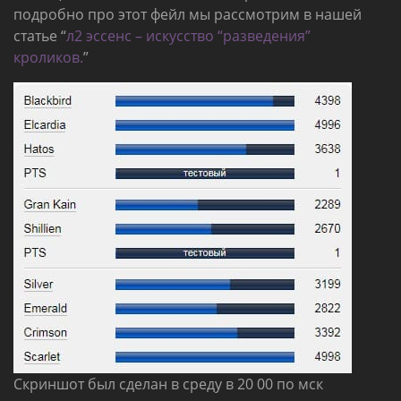
подробно про этот фейл мы рассмотрим в нашей
статье “
л2 эссенс – искусство “разведения”
кроликов.
”
Скриншот был сделан в среду в 20 00 по мск