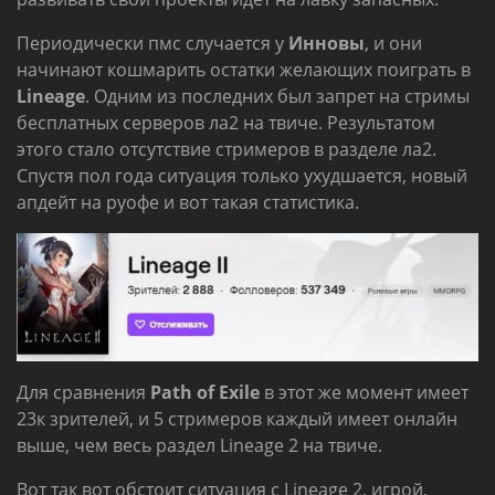
Периодически пмс случается у
Инновы
, и они
начинают кошмарить остатки желающих поиграть в
Lineage
. Одним из последних был запрет на стримы
бесплатных серверов ла2 на твиче. Результатом
этого стало отсутствие стримеров в разделе ла2.
Спустя пол года ситуация только ухудшается, новый
апдейт на руофе и вот такая статистика.
Для сравнения
Path of Exile
в этот же момент имеет
23к зрителей, и 5 стримеров каждый имеет онлайн
выше, чем весь раздел Lineage 2 на твиче.
Вот так вот обстоит ситуация с Lineage 2, игрой,