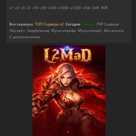
x1
x3
x5
x7
x10
x50
x100
x1000
x1200
x10k
GVE
RVR
Все серверы
ТОП Сервера л2
Сегодня
Завтра
PVP Сервера
Лоу рейт
Зарубежные
Мультипрофа
Мультикрафт
Без доната
С дополнениями