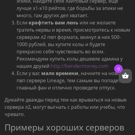
эпики, найдите себе лайтовый сервер, еще
лучше х1-х10 рейтов, где борьбы за эпики не
много, там других дел хватает.
Если
крафтить вам лень
или не желаете
тратить нервы и время, присмотритесь к новым
серверам л2 пвп формата, вкинул в них 500-
1000 рублей, вы купите колы и будете
прекрасно себя чувствовать во всем.
Рекомендуем купить колы дешевле админа у
наших друзей
http://bendermoney.com
0
Если у вас
мало времени
, начните на новом
пвп сервере Lineage, тем самым вы попадете на
главный фан и отлично проведете отпуск.
Думайте дважды перед тем как врываться на новые
сервера л2, могут выгнать с работы или учебы, что
чревато.
Примеры хороших серверов