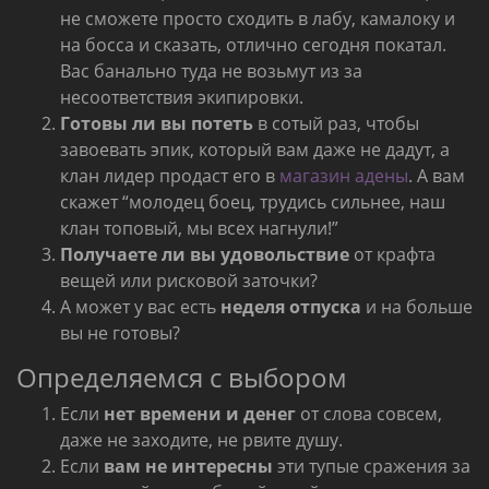
не сможете просто сходить в лабу, камалоку и
на босса и сказать, отлично сегодня покатал.
Вас банально туда не возьмут из за
несоответствия экипировки.
Готовы ли вы потеть
в сотый раз, чтобы
завоевать эпик, который вам даже не дадут, а
клан лидер продаст его в
магазин адены
. А вам
скажет “молодец боец, трудись сильнее, наш
клан топовый, мы всех нагнули!”
Получаете ли вы удовольствие
от крафта
вещей или рисковой заточки?
А может у вас есть
неделя отпуска
и на больше
вы не готовы?
Определяемся с выбором
Если
нет времени и денег
от слова совсем,
даже не заходите, не рвите душу.
Если
вам не интересны
эти тупые сражения за