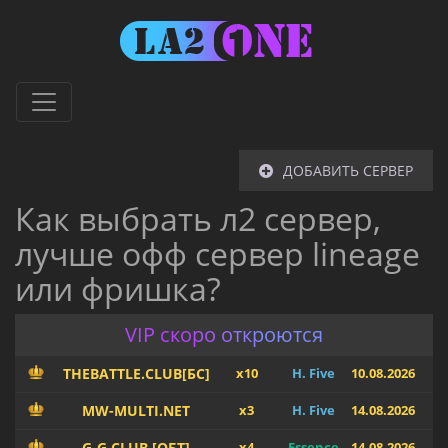
ДОБАВИТЬ СЕРВЕР
Как выбрать л2 сервер,
лучше офф сервер lineage
или фришка?
VIP скоро откроются
THEBATTLE.CLUB[БС]
x10
H. Five
10.08.2026
MW-MULTI.NET
x3
H. Five
14.08.2026
G-G.CLUB [ОБТ]
x4
Essence
14.08.2026