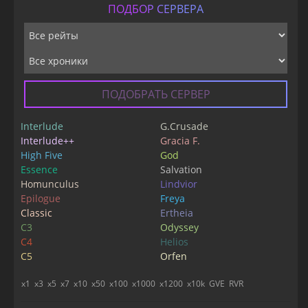
ПОДБОР СЕРВЕРА
ПОДОБРАТЬ СЕРВЕР
Interlude
G.Crusade
Interlude++
Gracia F.
High Five
God
Essence
Salvation
Homunculus
Lindvior
Epilogue
Freya
Classic
Ertheia
C3
Odyssey
C4
Helios
C5
Orfen
x1
x3
x5
x7
x10
x50
x100
x1000
x1200
x10k
GVE
RVR