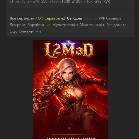
x1
x3
x5
x7
x10
x50
x100
x1000
x1200
x10k
GVE
RVR
Все серверы
ТОП Сервера л2
Сегодня
Завтра
PVP Сервера
Лоу рейт
Зарубежные
Мультипрофа
Мультикрафт
Без доната
С дополнениями