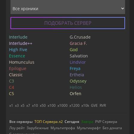
ПОДОБРАТЬ СЕРВЕР
Interlude
G.Crusade
Interlude++
Gracia F.
High Five
God
Essence
Salvation
Homunculus
Lindvior
Epilogue
Freya
Classic
Ertheia
C3
Odyssey
C4
Helios
C5
Orfen
x1
x3
x5
x7
x10
x50
x100
x1000
x1200
x10k
GVE
RVR
Все серверы
ТОП Сервера л2
Сегодня
Завтра
PVP Сервера
Лоу рейт
Зарубежные
Мультипрофа
Мультикрафт
Без доната