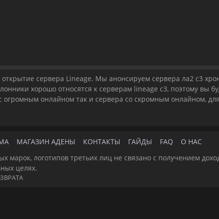
открытие сервера Lineage. Мы анонсируем сервера ла2 с3 хрони
клонники хорошо относятся к серверам lineage c3, поэтому вы бу
 с огромным онлайном так и сервера со скромным онлайном, для
МА
МАГАЗИН АДЕНЫ
КОНТАКТЫ
ГАЙДЫ
FAQ
О НАС
ых марок, логотипов третьих лиц не связано с получением дохо
ьных целях.
ЗВРАТА