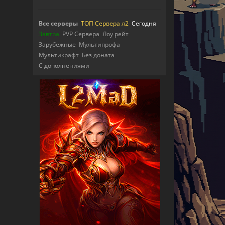
Все серверы
ТОП Сервера л2
Сегодня
Завтра
PVP Сервера
Лоу рейт
Зарубежные
Мультипрофа
Мультикрафт
Без доната
С дополнениями