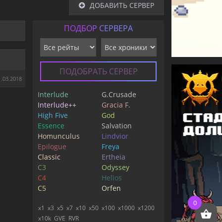
ДОБАВИТЬ СЕРВЕР
ПОДБОР СЕРВЕРА
ПОДОБРАТЬ СЕРВЕР
1.03.2018
Interlude
G.Crusade
Interlude++
Gracia F.
High Five
God
Essence
Salvation
Homunculus
Lindvior
Epilogue
Freya
Classic
Ertheia
C3
Odyssey
C4
Helios
C5
Orfen
0
x1
x3
x5
x7
x10
x50
x100
x1000
x1200
x10k
GVE
RVR