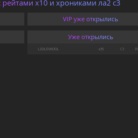
 рейтами x10 и хрониками ла2 с3
VIP уже открылись
Уже открылись
L2OLDSKOOL
x35
C3
0