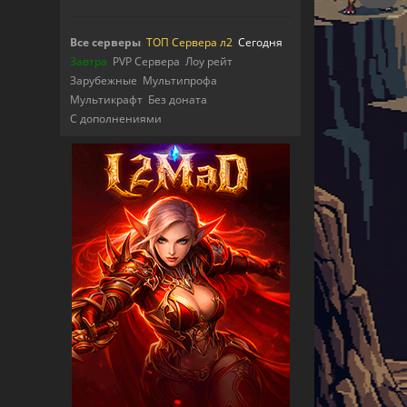
Все серверы
ТОП Сервера л2
Сегодня
Завтра
PVP Сервера
Лоу рейт
Зарубежные
Мультипрофа
Мультикрафт
Без доната
С дополнениями