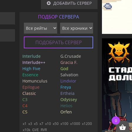
ДОБАВИТЬ СЕРВЕР
ПОДБОР СЕРВЕРА
ПОДОБРАТЬ СЕРВЕР
Interlude
G.Crusade
Interlude++
Gracia F.
High Five
God
Essence
Salvation
Homunculus
Lindvior
Epilogue
Freya
Classic
Ertheia
C3
Odyssey
C4
Helios
C5
Orfen
0
x1
x3
x5
x7
x10
x50
x100
x1000
x1200
x10k
GVE
RVR