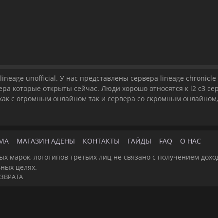
ineage unofficial. У нас представлены сервера lineage chronicle
ра которые открыты сейчас. Люди хорошо относятся к l2 c3 сер
 как с огромным онлайном так и сервера со скромным онлайном,
МА
МАГАЗИН АДЕНЫ
КОНТАКТЫ
ГАЙДЫ
FAQ
О НАС
ых марок, логотипов третьих лиц не связано с получением дохо
ьных целях.
ЗВРАТА