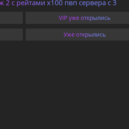
 2 с рейтами x100 пвп сервера с 3
VIP уже открылись
Уже открылись