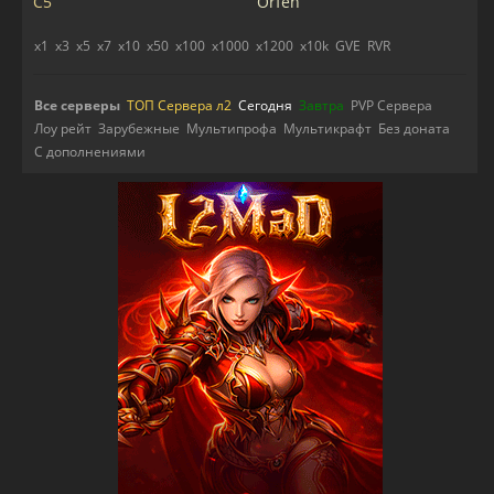
C5
Orfen
x1
x3
x5
x7
x10
x50
x100
x1000
x1200
x10k
GVE
RVR
Все серверы
ТОП Сервера л2
Сегодня
Завтра
PVP Сервера
Лоу рейт
Зарубежные
Мультипрофа
Мультикрафт
Без доната
С дополнениями