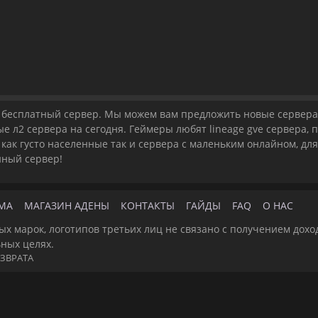
ge бесплатный сервер. Мы можем вам предложить новые сервера 
ные л2 сервера на сегодня. Геймеры любят lineage gve сервера,
 как густо населенные так и сервера с маленьким онлайном, для
нный сервер!
МА
МАГАЗИН АДЕНЫ
КОНТАКТЫ
ГАЙДЫ
FAQ
О НАС
ых марок, логотипов третьих лиц не связано с получением дохо
ьных целях.
ЗВРАТА