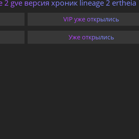
ge 2 gve версия хроник lineage 2 ertheia
VIP уже открылись
Уже открылись