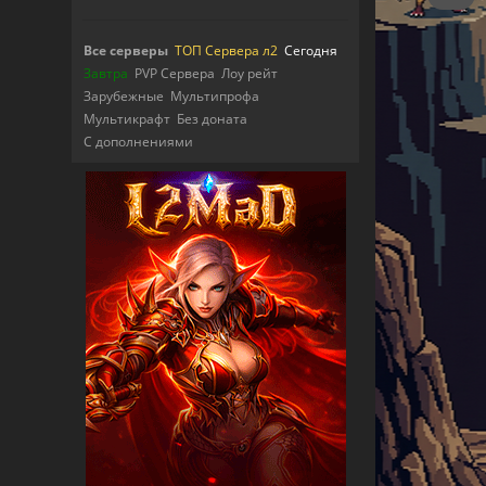
Все серверы
ТОП Сервера л2
Сегодня
Завтра
PVP Сервера
Лоу рейт
Зарубежные
Мультипрофа
Мультикрафт
Без доната
С дополнениями