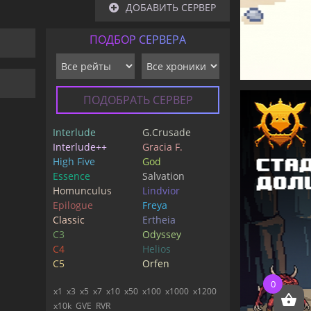
ДОБАВИТЬ СЕРВЕР
ПОДБОР СЕРВЕРА
ПОДОБРАТЬ СЕРВЕР
Interlude
G.Crusade
Interlude++
Gracia F.
High Five
God
Essence
Salvation
Homunculus
Lindvior
Epilogue
Freya
Classic
Ertheia
C3
Odyssey
C4
Helios
C5
Orfen
0
x1
x3
x5
x7
x10
x50
x100
x1000
x1200
x10k
GVE
RVR