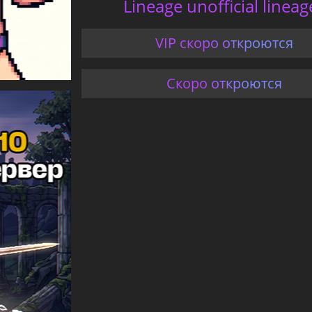
Lineage unofficial linea
VIP скоро откроются
Скоро откроются