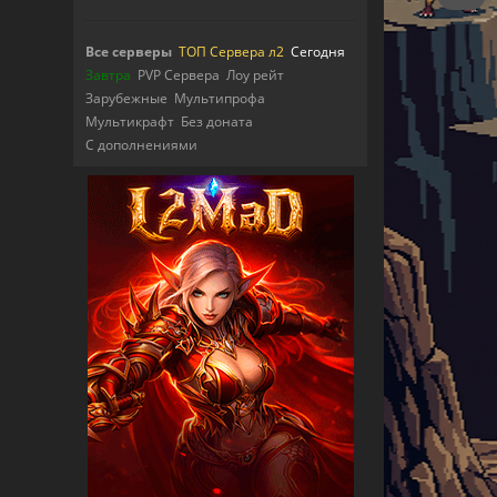
Все серверы
ТОП Сервера л2
Сегодня
Завтра
PVP Сервера
Лоу рейт
Зарубежные
Мультипрофа
Мультикрафт
Без доната
С дополнениями