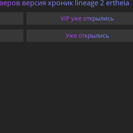
веров версия хроник lineage 2 ertheia
VIP уже открылись
Уже открылись