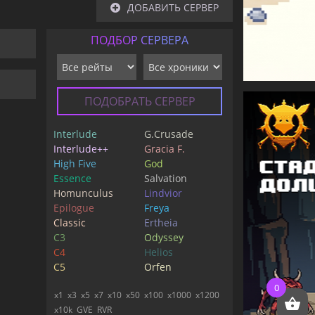
ДОБАВИТЬ СЕРВЕР
ПОДБОР СЕРВЕРА
ПОДОБРАТЬ СЕРВЕР
Interlude
G.Crusade
Interlude++
Gracia F.
High Five
God
Essence
Salvation
Homunculus
Lindvior
Epilogue
Freya
Classic
Ertheia
C3
Odyssey
C4
Helios
C5
Orfen
0
x1
x3
x5
x7
x10
x50
x100
x1000
x1200
x10k
GVE
RVR