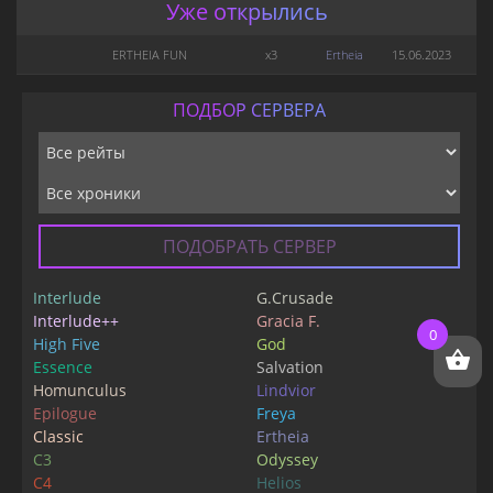
Уже открылись
ERTHEIA FUN
x3
Ertheia
15.06.2023
ПОДБОР СЕРВЕРА
ПОДОБРАТЬ СЕРВЕР
Interlude
G.Crusade
Interlude++
Gracia F.
0
High Five
God
Essence
Salvation
Homunculus
Lindvior
Epilogue
Freya
Classic
Ertheia
C3
Odyssey
C4
Helios