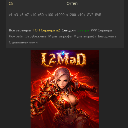
C5
Orfen
x1
x3
x5
x7
x10
x50
x100
x1000
x1200
x10k
GVE
RVR
Все серверы
ТОП Сервера л2
Сегодня
Завтра
PVP Сервера
Лоу рейт
Зарубежные
Мультипрофа
Мультикрафт
Без доната
С дополнениями