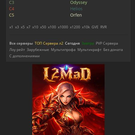
C3
Odyssey
C4
Helios
C5
Orfen
x1
x3
x5
x7
x10
x50
x100
x1000
x1200
x10k
GVE
RVR
Все серверы
ТОП Сервера л2
Сегодня
Завтра
PVP Сервера
Лоу рейт
Зарубежные
Мультипрофа
Мультикрафт
Без доната
С дополнениями