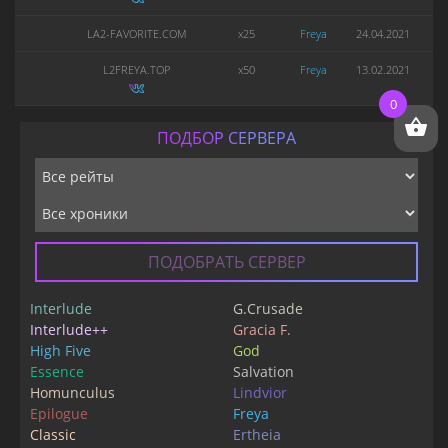
LA2-FAVORITE.COM
x25
Freya
24.04.2021
L2FREYA.TOP
x50
Freya
13.02.2021
0
ПОДБОР СЕРВЕРА
ПОДОБРАТЬ СЕРВЕР
Interlude
G.Crusade
Interlude++
Gracia F.
High Five
God
Essence
Salvation
Homunculus
Lindvior
Epilogue
Freya
Classic
Ertheia