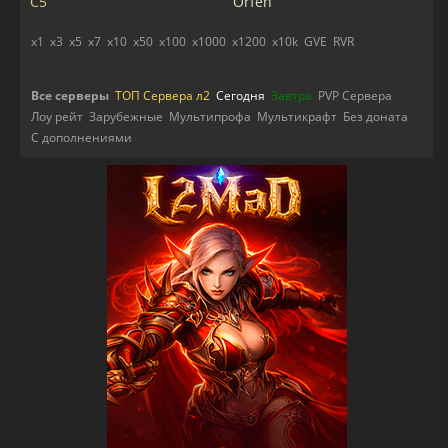
C5
Orfen
x1
x3
x5
x7
x10
x50
x100
x1000
x1200
x10k
GVE
RVR
Все серверы
ТОП Сервера л2
Сегодня
Завтра
PVP Сервера
Лоу рейт
Зарубежные
Мультипрофа
Мультикрафт
Без доната
С дополнениями