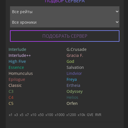
ПОДБОР СЕРВЕРА
ПОДОБРАТЬ СЕРВЕР
Interlude
G.Crusade
Interlude++
Gracia F.
High Five
God
Essence
Salvation
Homunculus
Lindvior
Epilogue
Freya
Classic
Ertheia
C3
Odyssey
C4
Helios
C5
Orfen
x1
x3
x5
x7
x10
x50
x100
x1000
x1200
x10k
GVE
RVR