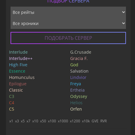
ПОДБОР СЕРВЕРА
ПОДОБРАТЬ СЕРВЕР
Interlude
G.Crusade
Interlude++
Gracia F.
High Five
God
Essence
Salvation
Homunculus
Lindvior
Epilogue
Freya
Classic
Ertheia
C3
Odyssey
C4
Helios
C5
Orfen
x1
x3
x5
x7
x10
x50
x100
x1000
x1200
x10k
GVE
RVR